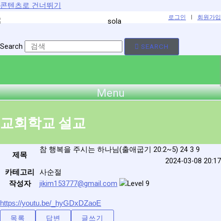
콘텐츠로 건너뛰기
로그인
|
회원가입
Search
SEARCH
Menu
교회학교 설교
참 행복을 주시는 하나님(출애굽기 20:2~5) 24 3 9
제목
2024-03-08 20:17
카테고리
사순절
작성자
jikim153777@gmail.com
https://youtu.be/_hyGDxDZaoE
목록
답변
글쓰기