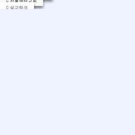
서울샘터교회
설교링크
연락하실 곳:
운영위원장 차외식 장로(010-8588-1430)
교회 구좌:
대구은행 504-10-491094-7(다비아샘터교회)