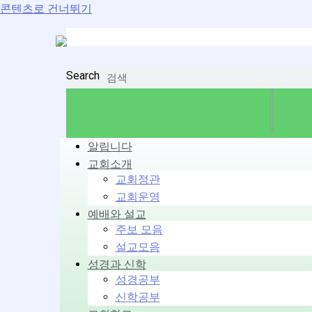
콘텐츠로 건너뛰기
Search
알립니다
교회소개
교회정관
교회운영
예배와 설교
주보 모음
설교모음
성경과 신학
성경공부
신학공부