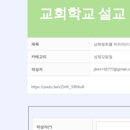
교회학교 설교
제목
남북평화를 위하여(이사야 1
카테고리
성령강림절
jikim153777@gmail.
작성자
https://youtu.be/zZmK_SRNru8
작성자(*)