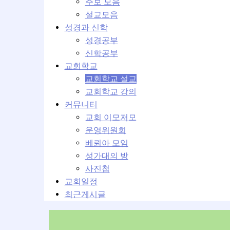
주보 모음
설교모음
성경과 신학
성경공부
신학공부
교회학교
교회학교 설교
교회학교 강의
커뮤니티
교회 이모저모
운영위원회
베뢰아 모임
성가대의 방
사진첩
교회일정
최근게시글