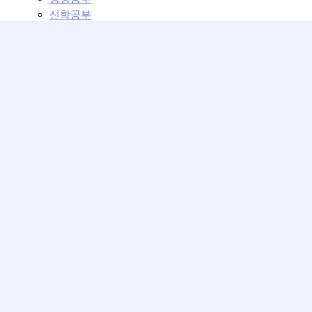
신학공부
교회학교
교회학교 설교
교회학교 강의
커뮤니티
교회 이모저모
운영위원회
베뢰아 모임
성가대의 방
사진첩
교회일정
최근게시글
교회 이모저모
검색