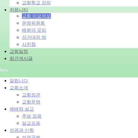
교회학교 강의
커뮤니티
교회 이모저모
운영위원회
베뢰아 모임
성가대의 방
사진첩
교회일정
최근게시글
enu
알립니다
교회소개
교회정관
교회운영
예배와 설교
주보 모음
설교모음
성경과 신학
성경공부