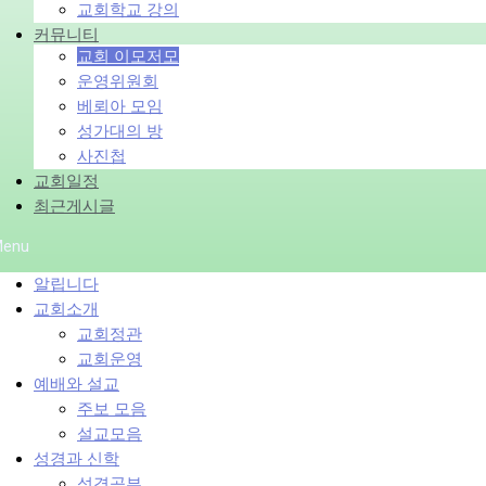
교회학교 강의
커뮤니티
교회 이모저모
운영위원회
베뢰아 모임
성가대의 방
사진첩
교회일정
최근게시글
enu
알립니다
교회소개
교회정관
교회운영
예배와 설교
주보 모음
설교모음
성경과 신학
성경공부