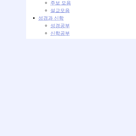
주보 모음
설교모음
성경과 신학
성경공부
신학공부
교회학교
교회학교 설교
교회학교 강의
커뮤니티
교회 이모저모
운영위원회
베뢰아 모임
성가대의 방
사진첩
교회일정
최근게시글