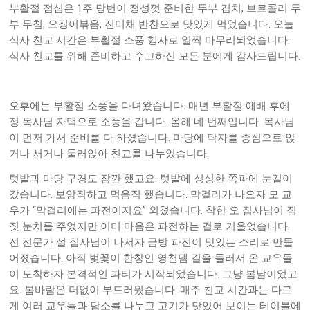
1
,
부활절 점심은
주 당번이 정성껏 준비한 두부 김치
브로콜리 두
,
,
.
부 무침
오징어볶음
진미채 반찬으로 맛있게 먹었습니다
오늘
.
식사 친교 시간은 부활절 소풍 행사로 일찍 마무리되었습니다
.
식사 친교를 위해 준비하고 수고하신 모든 분에게 감사드립니다
.
오후에는 부활절 소풍을 다녀왔습니다
매년 부활절 예배 후에
.
.
정 목사님 자택으로 소풍을 갑니다
올해 네 번째입니다
목사님
.
이 먼저 가서 준비를 다 하셨습니다
마당에 탁자를 중심으로 앉
.
거나 서거나 둘러앉아 친교를 나누었습니다
.
텃밭과 마당 구경도 잠깐 했고요
텃밭에 싱싱한 쪽파에 눈길이
.
.
갔습니다
보암직하고 먹음직 했습니다
막걸리가 나오자 모 교
“
”
.
우가
막걸리에는 파전이지요
외쳤습니다
착한 오 집사님이 짐
.
짓 눈치를 주었지만 이미 마음은 파전하는 걸로 기울었습니다
전 전문가 설 집사님이 나서자 금방 파전이 맛있는 소리로 만들
.
어졌습니다
아직 벚꽃이 한창인 영천댐 길을 들러서 온 교우들
.
이 도착하자 본격적인 파티가 시작되었습니다
그냥 봄날이었고
.
.
요
봄바람은 더없이 부드러웠습니다
매주 친교 시간과는 다르
게 여러 교우들과 담소를 나누고 고기가 맛있어 보이는 테이블에