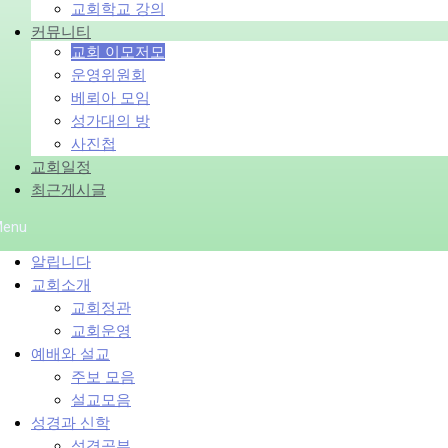
교회학교 강의
커뮤니티
교회 이모저모
운영위원회
베뢰아 모임
성가대의 방
사진첩
교회일정
최근게시글
enu
알립니다
교회소개
교회정관
교회운영
예배와 설교
주보 모음
설교모음
성경과 신학
성경공부