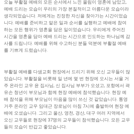
,
오늘 부활절 예배의 모든 순서에서 느낀 울림이 영혼에 남았고
예배 드리는 모습이 우리의 가장 본질적이고 아름다운 모습이라
.
생각되었습니다
저에게는 진정한 자신을 찾아가는 시간이었습
.
니다
예배를 준비하고 맡은 일과 순서를 실행하고 예배에 참여
.
하는 모든 행위가 영혼을 담은 일이었습니다
우리에게 주어진
시간을 영혼을 담아 예배 드리는 시간으로 인도하는 하나님께 감
.
사를 드립니다
예배를 위해 수고하신 분들 덕분에 부활절 예배
.
를 기쁘게 드렸습니다
부활절 예배를 다샘교회 현장에서 드리기 위해 오신 교우들이 많
.
았습니다
부활절을 비롯해 일 년에 몇 번 현장에 오시는 서울 거
,
,
주 온라인 교우 윤 집사님
신 집사님 부부가 오셨고
포항에서 곽
.
유손 청년이 부모님과 함께 현장 예배에 참석했습니다
현장 예
.
배 참석을 위해 부모님이 마음을 많이 쓰신 것 같았습니다
통영
7
거주 온라인 교우 임대근 장로님이 아침
시에 출발하여 현장 예
.
,
,
,
배에 오셨습니다
그리고 울산
영천
경산
대구 여러 지역에서
37
.
오신 교우들로 현장에
명의 교우들이 참석했습니다
모든 교우
.
들의 모습이 반갑고 좋았습니다