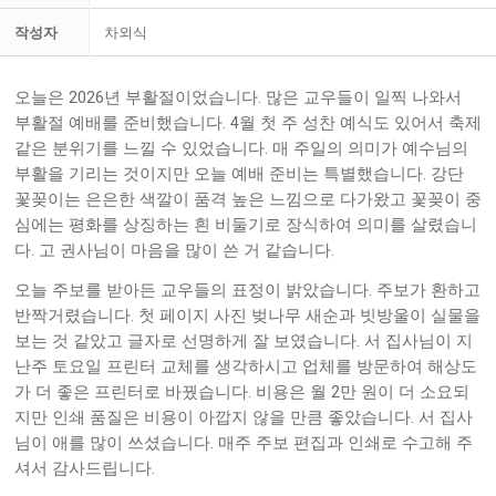
작성자
차외식
2026
.
오늘은
년 부활절이었습니다
많은 교우들이 일찍 나와서
. 4
부활절 예배를 준비했습니다
월 첫 주 성찬 예식도 있어서 축제
.
같은 분위기를 느낄 수 있었습니다
매 주일의 의미가 예수님의
.
부활을 기리는 것이지만 오늘 예배 준비는 특별했습니다
강단
꽃꽂이는 은은한 색깔이 품격 높은 느낌으로 다가왔고 꽃꽂이 중
심에는 평화를 상징하는 흰 비둘기로 장식하여 의미를 살렸습니
.
.
다
고 권사님이 마음을 많이 쓴 거 같습니다
.
오늘 주보를 받아든 교우들의 표정이 밝았습니다
주보가 환하고
.
반짝거렸습니다
첫 페이지 사진 벚나무 새순과 빗방울이 실물을
.
보는 것 같았고 글자로 선명하게 잘 보였습니다
서 집사님이 지
난주 토요일 프린터 교체를 생각하시고 업체를 방문하여 해상도
.
2
가 더 좋은 프린터로 바꿨습니다
비용은 월
만 원이 더 소요되
.
지만 인쇄 품질은 비용이 아깝지 않을 만큼 좋았습니다
서 집사
.
님이 애를 많이 쓰셨습니다
매주 주보 편집과 인쇄로 수고해 주
.
셔서 감사드립니다