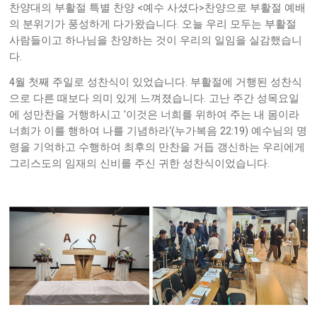
<
>
찬양대의 부활절 특별 찬양
예수 사셨다
찬양으로 부활절 예배
.
의 분위기가 풍성하게 다가왔습니다
오늘 우리 모두는 부활절
사람들이고 하나님을 찬양하는 것이 우리의 일임을 실감했습니
.
다
4
.
월 첫째 주일로 성찬식이 있었습니다
부활절에 거행된 성찬식
.
으로 다른 때보다 의미 있게 느껴졌습니다
고난 주간 성목요일
'
에 성만찬을 거행하시고
이것은 너희를 위하여 주는 내 몸이라
‘(
22:19)
너희가 이를 행하여 나를 기념하라
누가복음
예수님의 명
령을 기억하고 수행하여 최후의 만찬을 거듭 갱신하는 우리에게
.
그리스도의 임재의 신비를 주신 귀한 성찬식이었습니다