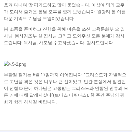
.
옮겨 다니며 맛 평가도하고 많이 웃었습니다
이십여 명의 교우
.
가 모여서 즐거운 봄날 오후를 함께 보냈습니다
원당리 봄 아름
.
다운 기억으로 남을 모임이었습니다
봄 소풍을 준비하고 진행을 위해 마음을 쓰신 교육문화부 오 집
,
사님
봉사경조부 설 집사님 그리고 도와주신 모든 분에게 감사
.
,
.
드립니다
목사님
사모님 수고하셨습니다. 감사드립니다
5
17
. “
부활절 절기는
월
일까지 이어집니다
그리스도가 자발적으
,
로 고난을 겪은 것은 너무나 큰 선이었고
인간 본성에서 발견된
이 선함 때문에 하나님은 고통받는 그리스도와 연합된 인류의 모
”(
).
든 죄에 대해 달래지셨다
토마스 아퀴나스
한 주간 주님의 평
.
화가 함께 하시길 바랍니다