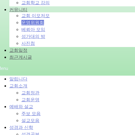
교회학교 강의
커뮤니티
교회 이모저모
운영위원회
베뢰아 모임
성가대의 방
사진첩
교회일정
최근게시글
enu
알립니다
교회소개
교회정관
교회운영
예배와 설교
주보 모음
설교모음
성경과 신학
성경공부