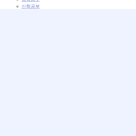
신학공부
교회학교
교회학교 설교
교회학교 강의
커뮤니티
교회 이모저모
운영위원회
베뢰아 모임
성가대의 방
사진첩
교회일정
최근게시글
운영위원회
검색