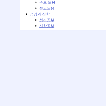
주보 모음
설교모음
성경과 신학
성경공부
신학공부
교회학교
교회학교 설교
교회학교 강의
커뮤니티
교회 이모저모
운영위원회
베뢰아 모임
성가대의 방
사진첩
교회일정
최근게시글