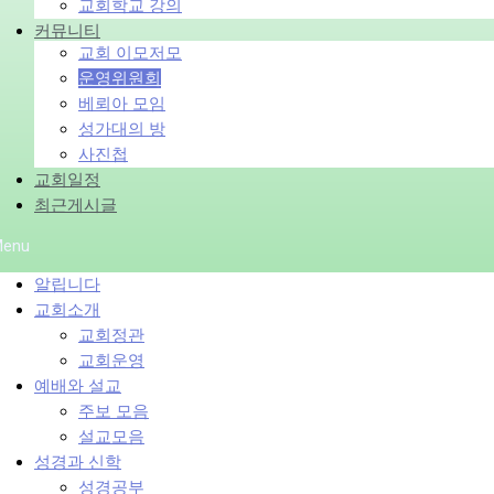
교회학교 강의
커뮤니티
교회 이모저모
운영위원회
베뢰아 모임
성가대의 방
사진첩
교회일정
최근게시글
enu
알립니다
교회소개
교회정관
교회운영
예배와 설교
주보 모음
설교모음
성경과 신학
성경공부