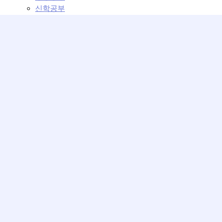
신학공부
교회학교
교회학교 설교
교회학교 강의
커뮤니티
교회 이모저모
운영위원회
베뢰아 모임
성가대의 방
사진첩
교회일정
최근게시글
운영위원회
제목
[재정] 5월 재정 보고
2026-06-08 22:57