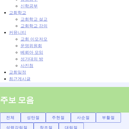
신학공부
교회학교
교회학교 설교
교회학교 강의
커뮤니티
교회 이모저모
운영위원회
베뢰아 모임
성가대의 방
사진첩
교회일정
최근게시글
주보 모음
전체
성탄절
주현절
사순절
부활절
성령강림절
창조절
대림절