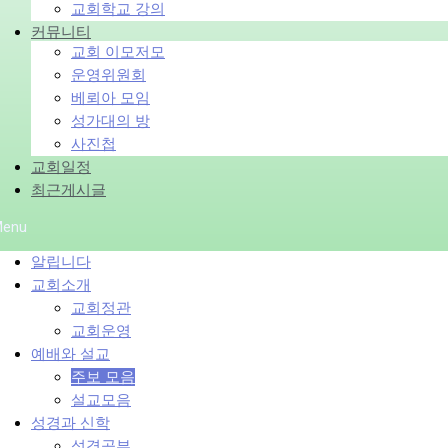
교회학교 강의
커뮤니티
교회 이모저모
운영위원회
베뢰아 모임
성가대의 방
사진첩
교회일정
최근게시글
enu
알립니다
교회소개
교회정관
교회운영
예배와 설교
주보 모음
설교모음
성경과 신학
성경공부