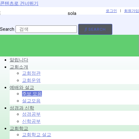
콘텐츠로 건너뛰기
로그인
|
회원가입
Search
SEARCH
알립니다
교회소개
교회정관
교회운영
예배와 설교
주보 모음
설교모음
성경과 신학
성경공부
신학공부
교회학교
교회학교 설교