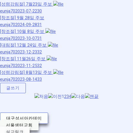
[성령강림절]
7월23일 주보
eunja70
2023-07-22
30
[창조절]
9월 28일 주보
eunja70
2024-09-28
31
[창조절]
10월 8일 주보
eunja70
2023-10-07
31
[대림절]
12월 24일 주보
eunja70
2023-12-23
32
[창조절]
11월26일 주보
eunja70
2023-11-25
32
[성령강림절]
8월13일 주보
eunja70
2023-08-14
33
글쓰기
1
2
3
4
대구성서아카데미
서울샘터교회
설교링크