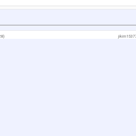
8)
jikim153
jikim153
jikim1537