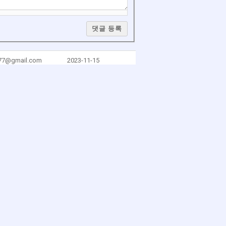
댓글 등록
777@gmail.com
2023-11-15
777@gmail.com
2023-03-21
77@gmail.co
2023-01-29