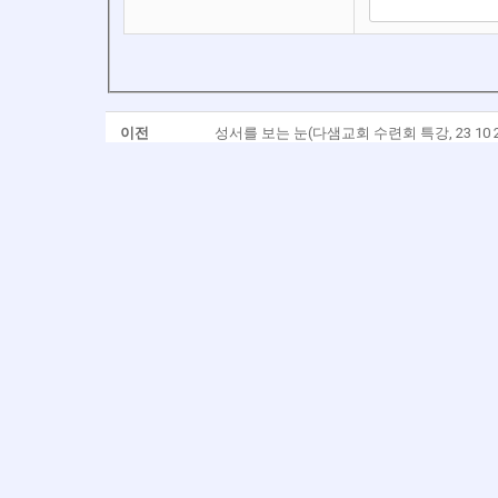
이전
성서를 보는 눈(다샘교회 수련회 특강, 23 10 2
-
성경과 과학
다음
'진화론에 대하여'
대구성서아카데미
서울샘터교회
설교링크
연락하실 곳:
운영위원장 차외식 장로(010-8588-1430)