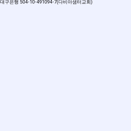
대구은행 504-10-491094-7(다비아샘터교회)