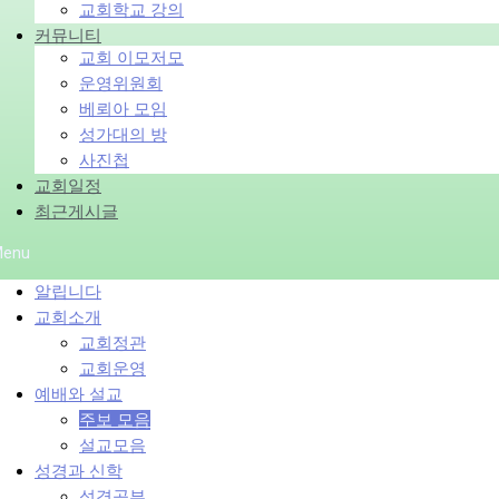
교회학교 강의
커뮤니티
교회 이모저모
운영위원회
베뢰아 모임
성가대의 방
사진첩
교회일정
최근게시글
enu
알립니다
교회소개
교회정관
교회운영
예배와 설교
주보 모음
설교모음
성경과 신학
성경공부