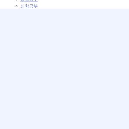
신학공부
교회학교
교회학교 설교
교회학교 강의
커뮤니티
교회 이모저모
운영위원회
베뢰아 모임
성가대의 방
사진첩
교회일정
최근게시글
주보 모음
제목
1월21일 주보
2024-01-20 09:34