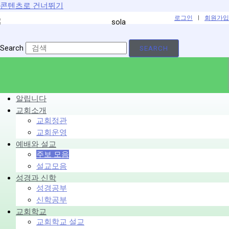
콘텐츠로 건너뛰기
로그인
|
회원가입
Search
SEARCH
알립니다
교회소개
교회정관
교회운영
예배와 설교
주보 모음
설교모음
성경과 신학
성경공부
신학공부
교회학교
교회학교 설교