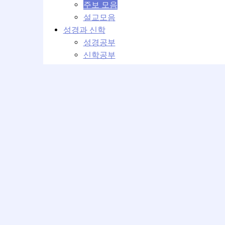
주보 모음
설교모음
성경과 신학
성경공부
신학공부
교회학교
교회학교 설교
교회학교 강의
커뮤니티
교회 이모저모
운영위원회
베뢰아 모임
성가대의 방
사진첩
교회일정
최근게시글