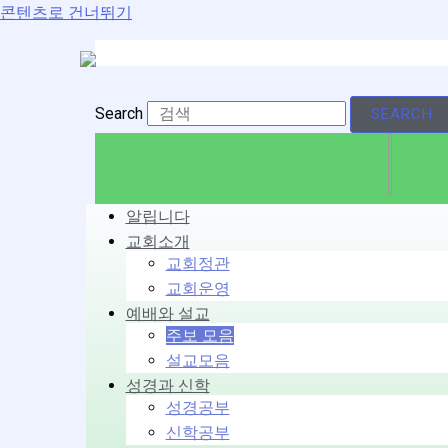
콘텐츠로 건너뛰기
Search
SEARCH
알립니다
교회소개
교회정관
교회운영
예배와 설교
주보 모음
설교모음
성경과 신학
성경공부
신학공부